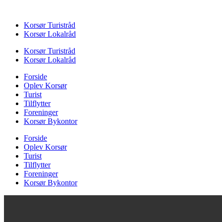
Videre
til
Korsør Turistråd
indhold
Korsør Lokalråd
Korsør Turistråd
Korsør Lokalråd
Forside
Oplev Korsør
Turist
Tilflytter
Foreninger
Korsør Bykontor
Forside
Oplev Korsør
Turist
Tilflytter
Foreninger
Korsør Bykontor